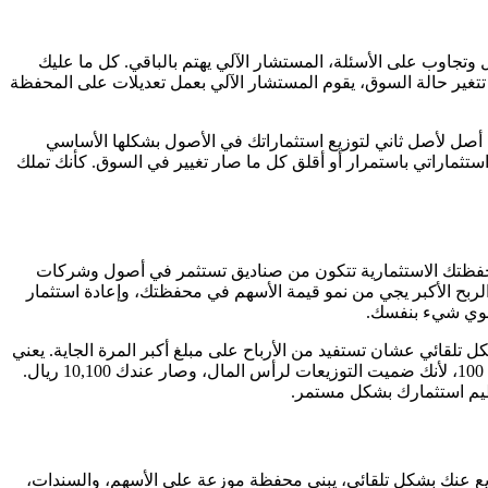
وتجاوب على الأسئلة، المستشار الآلي يهتم بالباقي. كل ما عليك
 تتغير حالة السوق، يقوم المستشار الآلي بعمل تعديلات على المحفظة
صل لأصل ثاني لتوزيع استثماراتك في الأصول بشكلها الأساسي
ستثماراتي باستمرار أو أقلق كل ما صار تغيير في السوق. كأنك تملك
. محفظتك الاستثمارية تتكون من صناديق تستثمر في أصول وشركات
لربح الأكبر يجي من نمو قيمة الأسهم في محفظتك، وإعادة استثمار
 تسوي شيء بنفسك.
 تلقائي عشان تستفيد من الأرباح على مبلغ أكبر المرة الجاية. يعني
لو استثمرت في البداية 10,000 ريال وجاك توزيعات ب100 ريال (مثلاً بنسبة 1% كل ربع سنة)، المرة الجاية الصندوق يعطيك 101 ريال بدل من 100، لأنك ضميت التوزيعات لرأس المال، وصار عندك 10,100 ريال.
ظيم استثمارك بشكل مستمر.
تنويع عنك بشكل تلقائي، يبني محفظة موزعة على الأسهم، والسندات،