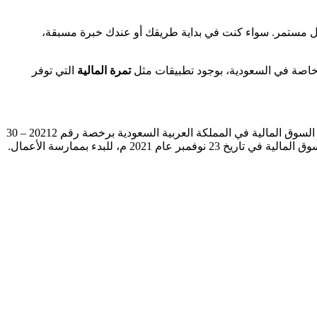
دخل مستمر. سواء كنت في بداية طريقك أو عندك خبرة مسبقة،
ة خاصة في السعودية، بوجود تطبيقات مثل
تمرة المالية
التي توفر
تمرة المالية شركة مساهمة مقفلة برأس مال 24,470,000 ريال سعودي، مدفوع بالكامل، بسجل تجاري رقم 4030414862، تخضع لرقابة هيئة السوق المالية في المملكة العربية السعودية برخصة رقم 20212 – 30