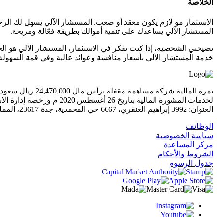
الخلاصة
الاستثمار مو لازم يكون معقد أو صعب. المستشار الآلي يسهل لك الر
المستشار الآلي يساعدك على تنمية أموالك بطريقة فعّالة ومريحة.
نصيحتي الشخصية، إذا كنت تفكر في الاستثمار، المستشار الآلي هو الخ
خدمة المستشار الآلي بأسعار منافسة وعوائد عالية وفي قمة السهولة
لخدمات المشورة المالية بتاريخ 26 أغسطس 2020 م ورخصة إدارة الاستثمار بتاريخ 14 يناير 2021 م. حصلت تمرة المالية على موافقة هيئة السوق المالية في تاريخ 23 نوفمبر عام 2021 م، للبدء بممارسة الأعمال.
العنوان: 3992 إبراهيم العنقري، 6667 حي المحمدية، جدة 23617، المملكة العربية السعودية
الوظائف
سياسة الخصوصية
مركز المساعدة
الشروط والأحكام
جدول الرسوم