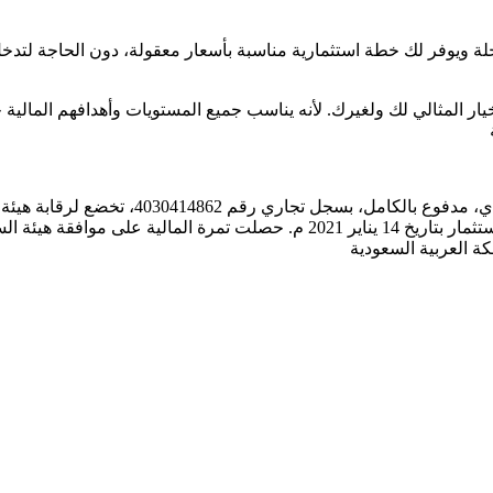
حلة ويوفر لك خطة استثمارية مناسبة بأسعار معقولة، دون الحاجة لت
يار المثالي لك ولغيرك. لأنه يناسب جميع المستويات وأهدافهم المالي