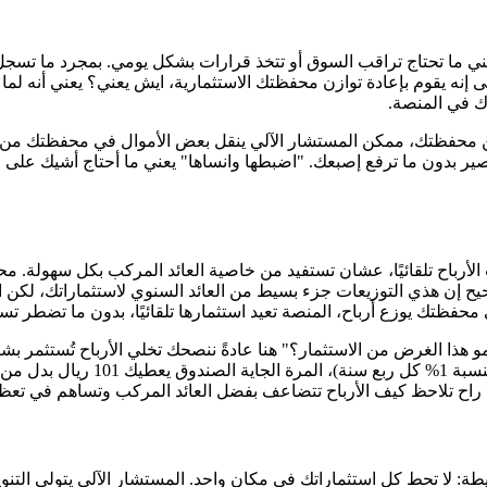
عني ما تحتاج تراقب السوق أو تتخذ قرارات بشكل يومي. بمجرد ما تسجل 
ى إنه يقوم بإعادة توازن محفظتك الاستثمارية، ايش يعني؟ يعني أنه لما
رك في المنصة.
ن محفظتك، ممكن المستشار الآلي ينقل بعض الأموال في محفظتك من أ
يصير بدون ما ترفع إصبعك. "اضبطها وانساها" يعني ما أحتاج أشيك على ا
ت الأرباح تلقائيًا، عشان تستفيد من خاصية العائد المركب بكل سهولة
ح إن هذي التوزيعات جزء بسيط من العائد السنوي لاستثماراتك، لكن ا
 محفظتك يوزع أرباح، المنصة تعيد استثمارها تلقائيًا، بدون ما تضطر
ذا الغرض من الاستثمار؟" هنا عادةً ننصحك تخلي الأرباح تُستثمر بشكل
راح تلاحظ كيف الأرباح تتضاعف بفضل العائد المركب وتساهم في تع
سيطة: لا تحط كل استثماراتك في مكان واحد. المستشار الآلي يتولى ال