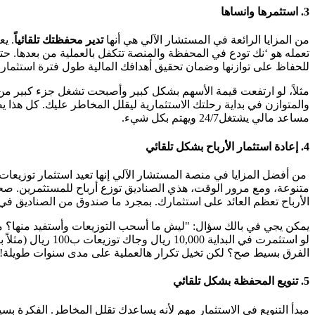
3. استثمرها وانساها
من المزايا الرائعة في المستشار الآلي هي أنها
تدير محفظتك تلقائياً
. ي
تعمله هو ‘نك تودع في المحفظة والمنصة تتكفل بالعملية من بعدها. حت
للحفاظ على توازنها وضمان تحقيق أهدافك المالية طول فترة استثما
مثلاً، لو ارتفعت قيمة الأسهم بشكل كبير وأصبحت تشغل جزء كبير م
والمتوازن في بداية رحلتك الاستثمارية ليقلل المخاطر عليك. كل هذا 
مساعد مالي يشتغل24/7 ويهتم بكل شيء.
4. إعادة استثمار الأرباح بشكل تلقائي
من أفضل المزايا في منصة المستشار الآلي إنها تعيد استثمار توزيعا
متنوعة، ومع مرور الوقت، هذي الصناديق توزع أرباح للمستثمرين. صحي
الأرباح تعظم العائد على استثمارك. بمجرد ما صندوق من الصناديق في
يمكن يجي في بالك سؤال: "ليش ما أسحب التوزيعات وأستفيد منها؟ مو ه
الفرق بسيط صح؟ لكن تخيل تكرار هالعملية على مدى سنوات طويلة! 
5. تنويع المحفظة بشكل تلقائي
مبدأ التنويع في الاستثمار مهم لأنه يساعدك تقلل المخاطر. الفكرة ب