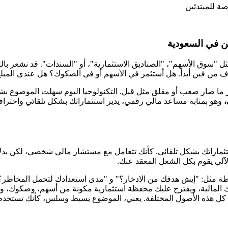
صة للمبتدئين
ين في السعودية
سوق الأسهم"، "الصناديق الاستثمارية"، أو "السندات". قد نشعر بالتوت
ن فين أبدأ. هل أستثمر في الأسهم أو في الصكوك؟ هل عندي المبلغ
مار ما صار صعب أو مقلق مثل قبل. التكنولوجيا اليوم سهلت الموضوع 
،
وهو بمثابة مساعد مالي رقمي، يدير استثماراتك بشكل تلقائي واحتراف
ثماراتك بشكل تلقائي. كأنك تتعامل مع مستشار مالي شخصي، لكن بدلاً 
الآلي يقوم بكل الشغل المعقد عنك.
مثل: "إيش هدفك من الادخار؟" و "مدى استعدادك لتحمل المخاطر؟" و "
لمالية، ويقترح عليك محفظة استثمارية مكونة من أسهم، وصكوك، وعق
ى كل هذه الأصول المختلفة. يعني، الموضوع بسيط وسلس، كأنك تستخدم