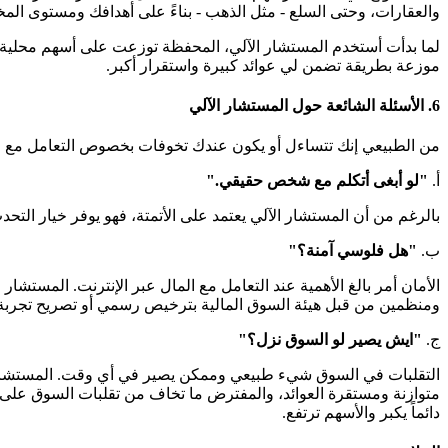
والعقارات، وحتى السلع - مثل الذهب - بناءً على أهدافك ومستوى المخ
لما بدأت أستخدم المستشار الآلي، المحفظة توزعت على أسهم محلية و
موزعة بطريقة تضمن لي عوائد كبيرة واستقرار أكبر.
6. الأسئلة الشائعة حول المستشار الآلي
من الطبيعي إنك تتساءل أو يكون عندك تخوفات بخصوص التعامل مع منص
أ.
"لو أبغى أتكلم مع شخص حقيقي."
بالرغم من أن المستشار الآلي يعتمد على الأتمتة، فهو يوفر خيار الت
ب.
"هل فلوسي آمنة؟"
الأمان أمر بالغ الأهمية عند التعامل مع المال عبر الإنترنت. المستش
ومنظمين من قبل هيئة السوق المالية بترخيص رسمي أو تصريح تجربة تح
ج.
"ايش يصير لو السوق نزل؟"
التقلبات في السوق شيء طبيعي وممكن يصير في أي وقت. المستشار الآ
متوازنة ومستقرة العوائد، والمفترض ما تخاف من تقلبات السوق على ا
دائماً يكبر والأسهم ترتفع.