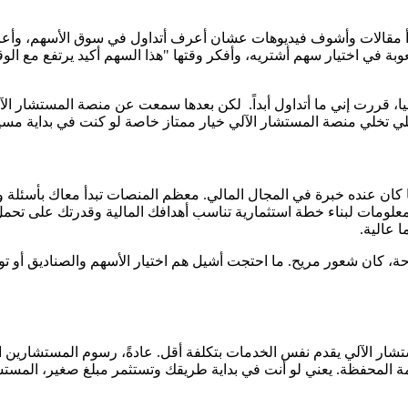
قرأ مقالات وأشوف فيديوهات عشان أعرف أتداول في سوق الأسهم، وأ
وبة في اختيار سهم أشتريه، وأفكر وقتها "هذا السهم أكيد يرتفع مع ال
ليا، قررت إني ما أتداول أبداً. لكن بعدها سمعت عن منصة المستشار ا
لي تخلي منصة المستشار الآلي خيار ممتاز خاصة لو كنت في بداية مسير
ان عنده خبرة في المجال المالي. معظم المنصات تبدأ معاك بأسئلة وا
علومات لبناء خطة استثمارية تناسب أهدافك المالية وقدرتك على تحمل
ا عالية.
تسجيل في المنصة والإعداد حوالي 5 دقائق وبصراحة، كان شعور مريح. ما احتجت أشيل هم اختيا
إلى 1% سنوياً - بحد أقصى - من قيمة المحفظة. يعني لو أنت في بداية طريقك وتستثمر م