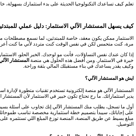
تعلم كيف تساعدك التكنولوجيا الحديثة على بدء استثمارك بسهولة، خا
كيف يسهل المستشار الآلي الاستثمار: دليل عملي للمبتدئ
الاستثمار ممكن يكون معقد، خاصة للمبتدئين، لما نسمع مصطلحات مثل "
مرة، كنت متحمس لكن في نفس الوقت كنت متردد لأني ما كنت أعرف م
إذا كان عندك نفس التساؤلات، فأنت مو لوحدك. الخبر الحلو، الاستث
خبرة في الاستثمار. ومن أفضل هذه الحلول هي منصة
المستشار الآلي
وكيف يقدر يساعدك في بناء مستقبلك المالي بثقة وراحة.
ايش هو المستشار الآلي؟
المستشار الآلي هو منصة إلكترونية تستخدم تقنيات متطورة لإدارة است
يدير استثماراتك. ما رح تحتاج تكون خبير في الاستثمار لأن المستشار 
أول ما تسجل، يطلب منك المستشار الآلي إنك تجاوب على أسئلة بسيطة 
على إجاباتك، سيبدأ بتصميم خطة استثمارية مخصصة تناسب طموحاتك ا
مبلغ بسيط عن طريق المنصة، المنصة توزع المبلغ اللي تستثمره عل
التوصيل.