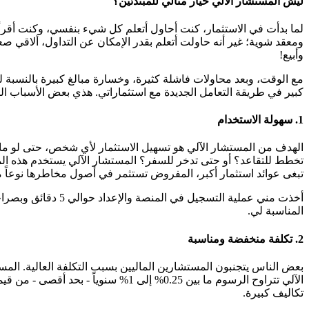
ليش المستشار الآلي خيار مثالي للمبتدئين؟
لما بدأت في الاستثمار، كنت أحاول أتعلم كل شيء بنفسي، وكنت أ
ومعقد شوية؛ غير أنه حاولت أتعلم بقدر الإمكان عن التداول، ألاقي صع
وأبيع!
مع الوقت، وبعد محاولات فاشلة كثيرة، وخسارة مبالغ كبيرة بالنسبة 
كبير في طريقة التعامل الجديدة مع استثماراتي. هذي بعض الأسباب ال
1. سهولة الاستخدام
الهدف من المستشار الآلي هو تسهيل الاستثمار لأي شخص، حتى لو ما ك
تخطط للتقاعد؟ أو حتى تدخر للسفر؟ المستشار الآلي يستخدم هذه الم
تبغى عوائد استثمار أكبر، المفروض تستثمر في أصول مخاطرها نوعاً م
أخذت مني عملية ال
المناسبة لي.
2. تكلفة منخفضة ومناسبة
الآلي تتراوح الرسوم ما بين 0.25% 
تكاليف كبيرة.