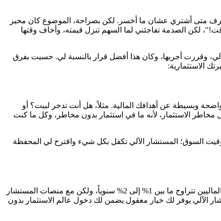
عرف متى أشتري عشان ما أخسر. لكن بصراحة، الموضوع كان محير
وقت!"، لكن الصدمة تفاجئني لما السهم تنزل قيمته، وأخاف وقتها
لآلي، وقررت أجربها، وكان هذا أفضل قرار بالنسبة لي. حسيت بفرق
تك الاستثمارية:
ضحة وبسيطة عن أهدافك المالية. مثلاً، هل أنت تدخر لبيت؟ أو
 مخاطر الاستثمار، لأنه ما في استثمار بدون مخاطر، وكل ما كنت
ر الأسهم والصناديق أو توقيت السوق؛ المستشار الآلي تكفل بكل شيء واقترح لي المحفظة
بعض الناس يتجنبون المستشارين الماليين بسبب التكلفة العالية. المستشار الآلي يقدم نفس الخدمات بتكلفة أقل. عادةً، رسوم المستشارين الماليين تتراوح ما بين 1% إلى 2% سنوياً، ولكن مع منصات المستشار
بلغ صغير، المستشار الآلي يوفر لك خيار معقول يضمن لك دخول عالم الاستثمار بدون