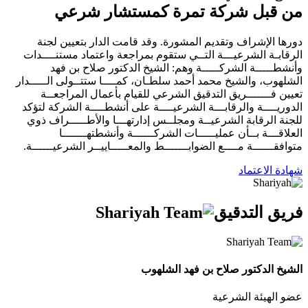
من قبل شركة تمرة كمستشار شرعي
دورها الإشراف وتقديم المشورة. وقد قامت الدار بتعيين لجنة
الرقابـة الشرعيـــة التــي ستقوم بمراجعة واعتماد مستنــــدات
وأنشطـــــة الشركـــــة وهم: الشيخ الدكتور صلاح بن فهد
الشلهوب، والشيخ محمد أحمد سلطـان، كمــــا ستتــولى الـــــدار
تعيين فـــــــريق التدقيق الشرعي للقيام بأعمال المراجعــة
الدوريــــة والرقابـــة الشرعيــــة على أنشطــــة الشركة لتؤكد
للجنة الرقابة الشرعيــة ومجلــس إدارتهـــا والأطـــــراف ذوي
العلاقـــة بــأن عمليـــــات الشركــــــة وأنشطتهـــــــا
متوافقــــــة مــــع الضوابـــــــط والمعـــــاييــر الشرعيــــــة.
شهادة الاعتماد
فريق التدقيق
الشيخ الدكتور صلاح بن فهد الشلهوب
عضو الهيئة الشرعية