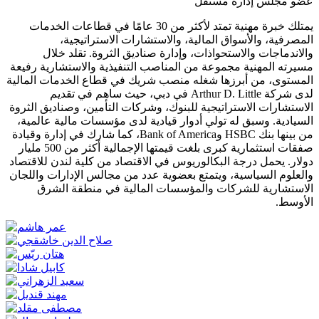
عضو مجلس إدارة مستقل
يمتلك خبرة مهنية تمتد لأكثر من 30 عامًا في قطاعات الخدمات
المصرفية، والأسواق المالية، والاستشارات الاستراتيجية،
والاندماجات والاستحواذات، وإدارة صناديق الثروة. تقلد خلال
مسيرته المهنية مجموعة من المناصب التنفيذية والاستشارية رفيعة
المستوى، من أبرزها شغله منصب شريك في قطاع الخدمات المالية
لدى شركة Arthur D. Little في دبي، حيث ساهم في تقديم
الاستشارات الاستراتيجية للبنوك، وشركات التأمين، وصناديق الثروة
السيادية. وسبق له تولي أدوار قيادية لدى مؤسسات مالية عالمية،
من بينها بنك HSBC وBank of America، كما شارك في إدارة وقيادة
صفقات استثمارية كبرى بلغت قيمتها الإجمالية أكثر من 500 مليار
دولار. يحمل درجة البكالوريوس في الاقتصاد من كلية لندن للاقتصاد
والعلوم السياسية، ويتمتع بعضوية عدد من مجالس الإدارات واللجان
الاستشارية للشركات والمؤسسات المالية في منطقة الشرق
الأوسط.