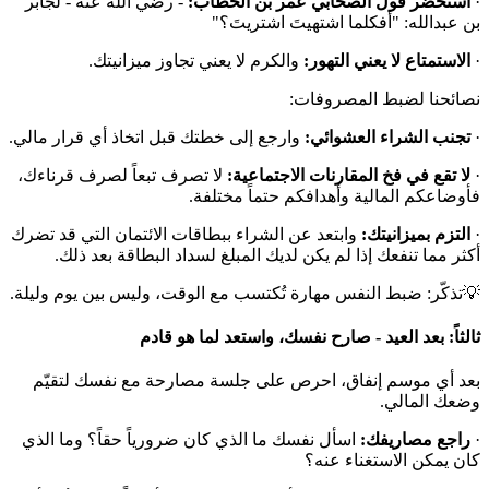
·
استحضر قول الصحابي عمر بن الخطاب:
- رضي الله عنه - لجابر
بن عبدالله: "أفكلما اشتهيتَ اشتريتَ؟"
·
الاستمتاع لا يعني التهور:
والكرم لا يعني تجاوز ميزانيتك.
نصائحنا لضبط المصروفات:
·
تجنب الشراء العشوائي:
وارجع إلى خطتك قبل اتخاذ أي قرار مالي.
·
لا تقع في فخ المقارنات الاجتماعية:
لا تصرف تبعاً لصرف قرناءك،
فأوضاعكم المالية وأهدافكم حتماً مختلفة.
·
التزم بميزانيتك:
وابتعد عن الشراء ببطاقات الائتمان التي قد تضرك
أكثر مما تنفعك إذا لم يكن لديك المبلغ لسداد البطاقة بعد ذلك.
💡تذكّر: ضبط النفس مهارة تُكتسب مع الوقت، وليس بين يوم وليلة.
ثالثاً: بعد العيد - صارح نفسك، واستعد لما هو قادم
بعد أي موسم إنفاق، احرص على جلسة مصارحة مع نفسك لتقيّم
وضعك المالي.
·
راجع مصاريفك:
اسأل نفسك ما الذي كان ضرورياً حقاً؟ وما الذي
كان يمكن الاستغناء عنه؟