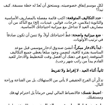
لكل موسم إنفاق خصوصيته، ويستحق أن نُعدّ له خطة مسبقة. كيف
تبدأ؟
·
حدد التكاليف المتوقعة:
اكتب قائمة مفصلة بالمصاريف الأساسية
والثانوية (ملابس، خرجات، فواتير، عيديات، إلخ) مع التأكد من أن
مصاريف العيد لا تتداخل مع ميزانية احتياجاتك الأساسية.
·
ضع ميزانية واضحة:
غطِّ احتياجاتك أولاً، ولا تنسَ أن تكون صادقاً
في ترتيب الأولويات.
·
ابدأ بالادخار مبكراً:
أنشئ صندوق ادخار موسمي قبل موعد
المناسبة بفترة كافية، لتضمن وجود مبلغاً يغطي جميع التكاليف
المتوقعة. (ضع في ذهنك أن أفضل وقت للتخطيط والادخار للعيد
القادم يبدأ من راتب شهر رجب).
ثانياً: أثناء العيد - لا إفراط ولا تفريط
تذكّر أن الفرح الحقيقي لا يأتي من الاستهلاك، بل من القناعة وراحة
البال.
·
اضبط نفسك:
فالانضباط المالي ليس حرماناً بل احترام لهدفك
ومستقبلك.