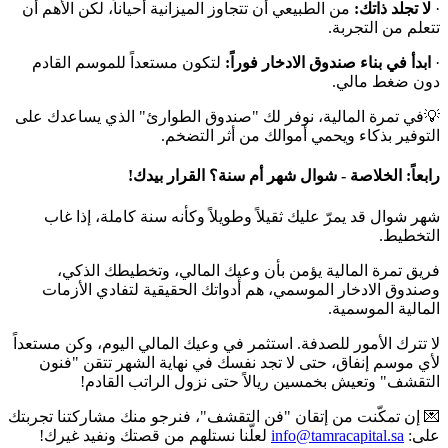
·
لا تجلد ذاتك:
من الطبيعي أن تتجاوز الميزانية أحياناً، لكن الأهم أن
تتعلم من التجربة.
·
ابدأ في بناء صندوق الادخار فوراً:
لتكون مستعداً للموسم القادم
دون ضغط مالي.
💡في تمرة المالية، نوفر لك "صندوق الطوارئ" الذي يساعدك على
التوفير بذكاء ويحمي أموالك من أثر التضخم.
رابعاً: الخلاصة - شوال شهر أم سنة؟ القرار بيدك!
شهر شوال قد يمرّ عليك ثقيلاً وطويلاً وكأنه سنة كاملة، إذا غاب
التخطيط.
فريق تمرة المالية يؤمن بأن وعيك المالي، وتخطيطك الذكي،
وصندوق الادخار الموسمي، هم أدواتك الحقيقية لتفادي الأزمات
المالية الموسمية.
لا تترك الأمور للصدفة. استثمر في وعيك المالي اليوم، وكن مستعداً
لأي موسم إنفاق، حتى لا تجد نفسك في نهاية الشهر تتقن "فنون
التقشف" وتعيش بخمسين ريالاً حتى نزول الراتب القادم!
💌 إن تمكّنت من إتقان "فن التقشف"، فنرجو منك مشاركتنا تجربتك
على:
info@tamracapital.sa
لعلّنا نستلهم من قصتك ونفيد غيرك!