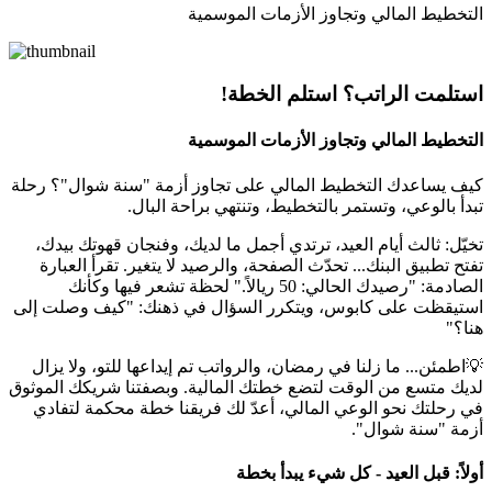
التخطيط المالي وتجاوز الأزمات الموسمية
استلمت الراتب؟ استلم الخطة!
التخطيط المالي وتجاوز الأزمات الموسمية
كيف يساعدك التخطيط المالي على تجاوز أزمة "سنة شوال"؟ رحلة
تبدأ بالوعي، وتستمر بالتخطيط، وتنتهي براحة البال.
تخيّل: ثالث أيام العيد، ترتدي أجمل ما لديك، وفنجان قهوتك بيدك،
تفتح تطبيق البنك... تحدّث الصفحة، والرصيد لا يتغير. تقرأ العبارة
الصادمة: "رصيدك الحالي: 50 ريالاً." لحظة تشعر فيها وكأنك
استيقظت على كابوس، ويتكرر السؤال في ذهنك: "كيف وصلت إلى
هنا؟"
💡اطمئن... ما زلنا في رمضان، والرواتب تم إيداعها للتو، ولا يزال
لديك متسع من الوقت لتضع خطتك المالية. وبصفتنا شريكك الموثوق
في رحلتك نحو الوعي المالي، أعدّ لك فريقنا خطة محكمة لتفادي
أزمة "سنة شوال".
أولاً: قبل العيد - كل شيء يبدأ بخطة